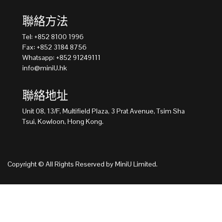
Type 2 or more characters for results.
聯絡方法
Tel: +852 8100 1996
Fax: +852 3184 8756
Whatsapp: +852 91249111
info@miniU.hk
聯絡地址
Unit 08, 13/F, Multifield Plaza, 3 Prat Avenue, Tsim Sha
Tsui, Kowloon, Hong Kong.
Copyright © All Rights Reserved by MiniU Limited.