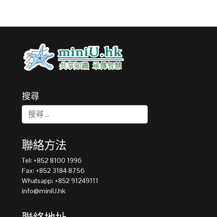
搜尋
搜索
Type 2 or more characters for results.
聯絡方法
Tel: +852 8100 1996
Fax: +852 3184 8756
Whatsapp: +852 91249111
info@miniU.hk